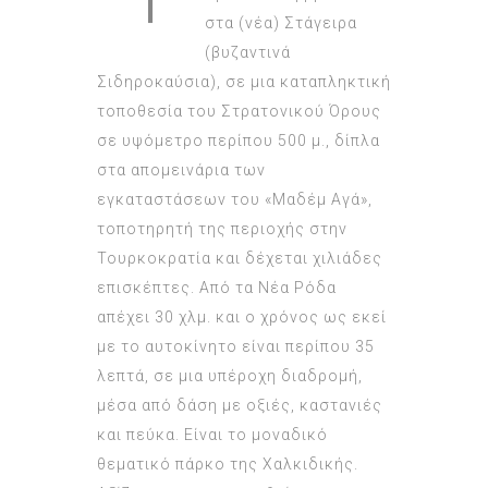
στα (νέα) Στάγειρα
(βυζαντινά
Σιδηροκαύσια), σε μια καταπληκτική
τοποθεσία του Στρατονικού Όρους
σε υψόμετρο περίπου 500 μ., δίπλα
στα απομεινάρια των
εγκαταστάσεων του «Μαδέμ Αγά»,
τοποτηρητή της περιοχής στην
Τουρκοκρατία και δέχεται χιλιάδες
επισκέπτες. Από τα Νέα Ρόδα
απέχει 30 χλμ. και ο χρόνος ως εκεί
με το αυτοκίνητο είναι περίπου 35
λεπτά, σε μια υπέροχη διαδρομή,
μέσα από δάση με οξιές, καστανιές
και πεύκα. Είναι το μοναδικό
θεματικό πάρκο της Χαλκιδικής.