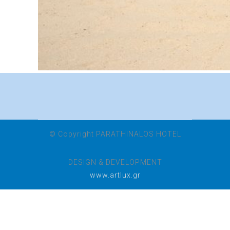
© Copyright PARATHINALOS HOTEL
DESIGN & DEVELOPMENT
www.artlux.gr