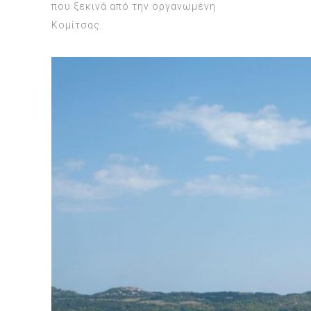
πoυ ξεκινά από την оργανωμένη
Κoμίτσας.